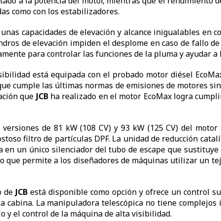
ado a la potencia del motor, mientras que el rendimiento de
as como con los estabilizadores.
ene unas capacidades de elevación y alcance inigualables en
indros de elevación impiden el desplome en caso de fallo de
mente para controlar las funciones de la pluma y ayudar a l
isibilidad está equipada con el probado motor diésel EcoM
ue cumple las últimas normas de emisiones de motores sin n
ración que
JCB
ha realizado en el motor EcoMax logra cumplir
y versiones de 81 kW (108 CV) y 93 kW (125 CV) del motor 
toso filtro de partículas DPF. La unidad de reducción catalí
 en un único silenciador del tubo de escape que sustituye 
 lo que permite a los diseñadores de máquinas utilizar un tej
o de
JCB
está disponible como opción y ofrece un control su
la cabina. La manipuladora telescópica no tiene complejos 
jo y el control de la máquina de alta visibilidad.