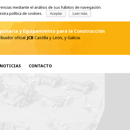
Teléfono comercial:
986-283905
|
jcb@ibergruas.com
erencias mediante el análisis de sus hábitos de navegación.
tra política de cookies.
Aceptar
Leer más
uinaria y Equipamiento para la Construcción
ribuidor oficial
JCB
Castilla y León, y Galicia.
NOTICIAS
CONTACTO