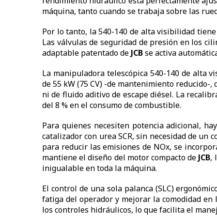
rendimiento hidráulico está perfectamente ajust
máquina, tanto cuando se trabaja sobre las rued
Por lo tanto, la 540-140 de alta visibilidad ti
Las válvulas de seguridad de presión en los cil
adaptable patentado de
JCB
se activa automática
La manipuladora telescópica 540-140 de alta v
de 55 kW (75 CV) -de mantenimiento reducido-, q
ni de fluido aditivo de escape diésel. La recalib
del 8 % en el consumo de combustible.
Para quienes necesiten potencia adicional, ha
catalizador con urea SCR, sin necesidad de un cos
para reducir las emisiones de NOx, se incorpora
mantiene el diseño del motor compacto de
JCB
,
inigualable en toda la máquina.
El control de una sola palanca (SLC) ergonómic
fatiga del operador y mejorar la comodidad en 
los controles hidráulicos, lo que facilita el mane